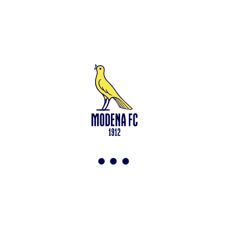
n. 94194040369 – Partita IVA n. 03814190363 Tutto il materiale
presente su questo sito è protetto dalle leggi sul copyright. Ne è
vietata la riproduzione senza l’autorizzazione di Modena F.C. 2018
s.r.l Copyright © 2018 Modena F.C. 2018 s.r.l
Social