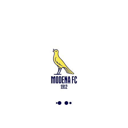
soggetta all’attività di direzione e coordinamento di Rivetex S.r.l.
Sede legale in Modena (MO) – Viale Monte Kosica n.128 –
Capitale Sociale di 2.000.000 € – interamente versato. Iscritta al n.
94194040369 del Registro delle Imprese di Modena – Iscritta al n.
418953 del R.E.A presso la C.C.I.A.A. di Modena – Codice Fiscale
n. 94194040369 – Partita IVA n. 03814190363 Tutto il materiale
presente su questo sito è protetto dalle leggi sul copyright. Ne è
vietata la riproduzione senza l’autorizzazione di Modena F.C. 2018
s.r.l Copyright © 2018 Modena F.C. 2018 s.r.l
Social