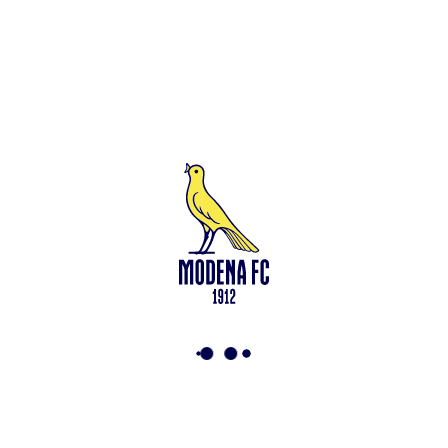
Sede legale in Modena (MO) – Viale Monte Kosica n.128 –
Capitale Sociale di 2.000.000 € – interamente versato. Iscritta al n.
94194040369 del Registro delle Imprese di Modena – Iscritta al n.
418953 del R.E.A presso la C.C.I.A.A. di Modena – Codice Fiscale
n. 94194040369 – Partita IVA n. 03814190363 Tutto il materiale
presente su questo sito è protetto dalle leggi sul copyright. Ne è
vietata la riproduzione senza l’autorizzazione di Modena F.C. 2018
s.r.l Copyright © 2018 Modena F.C. 2018 s.r.l
Social