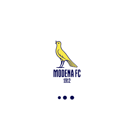
418953 del R.E.A presso la C.C.I.A.A. di Modena – Codice Fiscale
n. 94194040369 – Partita IVA n. 03814190363 Tutto il materiale
presente su questo sito è protetto dalle leggi sul copyright. Ne è
vietata la riproduzione senza l’autorizzazione di Modena F.C. 2018
s.r.l Copyright © 2018 Modena F.C. 2018 s.r.l
Social